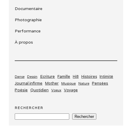
Documentaire
Photographie
Performance
À propos
Ecriture
Famille
Histoires
Intimité
Dessin
Hi8
Danse
Journal infirme
Mother
Pensées
Musique
Nature
Poésie
Quotidien
Voyage
Voeux
RECHERCHER
Rechercher