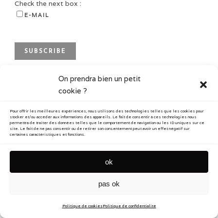
Check the next box :
E-MAIL
On prendra bien un petit
cookie ?
Pour offrir les meilleures expériences, nous utilisons des technologies telles que les cookies pour
stocker et/ou accéder aux informations des appareils. Le fait de consentir à ces technologies nous
permettra de traiter des données telles que le comportement de navigation ou les ID uniques sur ce
site. Le fait de ne pas consentir ou de retirer son consentement peut avoir un effet négatif sur
certaines caractéristiques et fonctions.
contact
newsletter
confidentialité
mentions
cookies
© Reflecting Story 2026
ok
pas ok
Politique de cookies
Politique de confidentialité