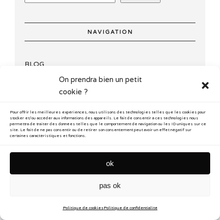
NAVIGATION
BLOG
On prendra bien un petit
Art vidéo
cookie ?
Documentaire
Pour offrir les meilleures expériences, nous utilisons des technologies telles que les cookies pour
stocker et/ou accéder aux informations des appareils. Le fait de consentir à ces technologies nous
Photographie
permettra de traiter des données telles que le comportement de navigation ou les ID uniques sur ce
site. Le fait de ne pas consentir ou de retirer son consentement peut avoir un effet négatif sur
certaines caractéristiques et fonctions.
Performance
À propos
ok
pas ok
contact
newsletter
confidentialité
mentions
cookies
© Reflecting Story 2026
Politique de cookies
Politique de confidentialité