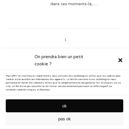
dans ces moments-là, …
1
On prendra bien un petit
cookie ?
CATÉGORIES
Pour offrir les meilleures expériences, nous utilisons des technologies telles que les cookies pour
Art vidéo
Blog
stocker et/ou accéder aux informations des appareils. Le fait de consentir à ces technologies nous
permettra de traiter des données telles que le comportement de navigation ou les ID uniques sur ce
site. Le fait de ne pas consentir ou de retirer son consentement peut avoir un effet négatif sur
certaines caractéristiques et fonctions.
Documentaire
Performance
Photographie
ok
pas ok
contact
newsletter
confidentialité
mentions
cookies