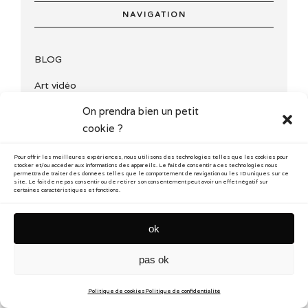
NAVIGATION
BLOG
Art vidéo
On prendra bien un petit
Documentaire
cookie ?
Photographie
Pour offrir les meilleures expériences, nous utilisons des technologies telles que les cookies pour
Performance
stocker et/ou accéder aux informations des appareils. Le fait de consentir à ces technologies nous
permettra de traiter des données telles que le comportement de navigation ou les ID uniques sur ce
site. Le fait de ne pas consentir ou de retirer son consentement peut avoir un effet négatif sur
À propos
certaines caractéristiques et fonctions.
ok
contact
newsletter
confidentialité
mentions
cookies
© Reflecting Story 2026
pas ok
Politique de cookies
Politique de confidentialité