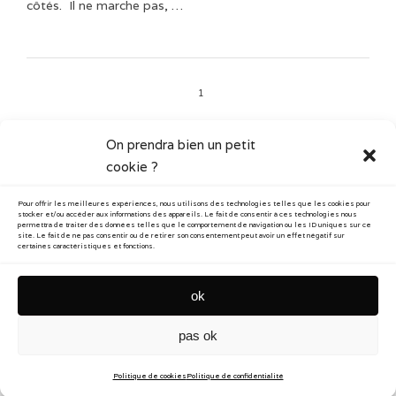
côtés. Il ne marche pas, …
1
On prendra bien un petit
cookie ?
CATÉGORIES
Pour offrir les meilleures expériences, nous utilisons des technologies telles que les cookies pour
Art vidéo
Blog
stocker et/ou accéder aux informations des appareils. Le fait de consentir à ces technologies nous
permettra de traiter des données telles que le comportement de navigation ou les ID uniques sur ce
site. Le fait de ne pas consentir ou de retirer son consentement peut avoir un effet négatif sur
certaines caractéristiques et fonctions.
Documentaire
Performance
Photographie
ok
pas ok
contact
newsletter
confidentialité
mentions
cookies
© Reflecting Story 2026
Politique de cookies
Politique de confidentialité