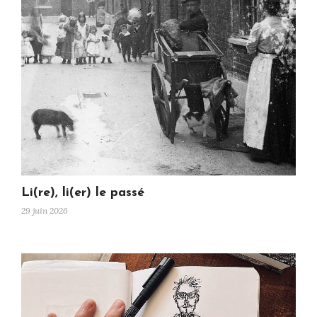
Li(re), li(er) le passé
29 juin 2026