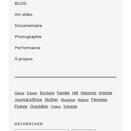
BLOG
Art vidéo
Documentaire
Photographie
Performance
À propos
Ecriture
Famille
Histoires
Intimité
Dessin
Hi8
Danse
Journal infirme
Mother
Pensées
Musique
Nature
Poésie
Quotidien
Voyage
Voeux
RECHERCHER