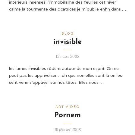
intérieurs insensés l’immobilisme des feuilles cet hiver
calme la tourmente des cicatrices je m’oublie enfin dans …
BLOG
invisible
13 mars 2008
les lames invisibles rôdent autour de mon esprit. On ne
peut pas les apprivoiser… oh que non elles sont là on les
sent venir s’appuyer sur nos têtes. Elles nous …
ART VIDÉO
Pornem
19 février 2008