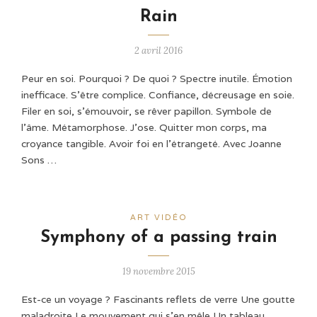
Rain
2 avril 2016
Peur en soi. Pourquoi ? De quoi ? Spectre inutile. Émotion
inefficace. S'être complice. Confiance, décreusage en soie.
Filer en soi, s'émouvoir, se rêver papillon. Symbole de
l'âme. Métamorphose. J'ose. Quitter mon corps, ma
croyance tangible. Avoir foi en l'étrangeté. Avec Joanne
Sons …
ART VIDÉO
Symphony of a passing train
19 novembre 2015
Est-ce un voyage ? Fascinants reflets de verre Une goutte
maladroite Le mouvement qui s’en mêle Un tableau