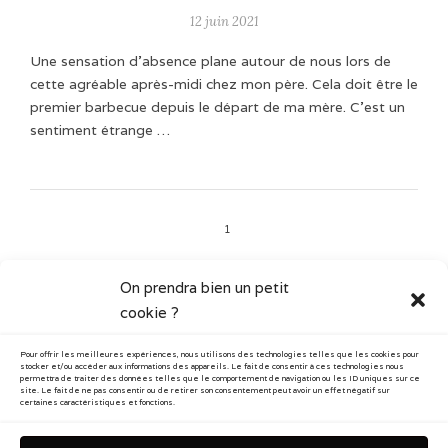
12 juin 2021
Une sensation d'absence plane autour de nous lors de
cette agréable après-midi chez mon père. Cela doit être le
premier barbecue depuis le départ de ma mère. C'est un
sentiment étrange …
1
On prendra bien un petit
cookie ?
CATÉGORIES
Pour offrir les meilleures expériences, nous utilisons des technologies telles que les cookies pour
Art vidéo
Blog
stocker et/ou accéder aux informations des appareils. Le fait de consentir à ces technologies nous
permettra de traiter des données telles que le comportement de navigation ou les ID uniques sur ce
site. Le fait de ne pas consentir ou de retirer son consentement peut avoir un effet négatif sur
certaines caractéristiques et fonctions.
Documentaire
Performance
Photographie