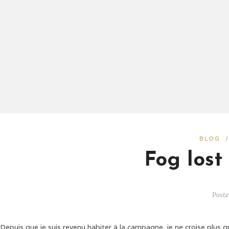
BLOG
Fog lost
Poste
Depuis que je suis revenu habiter à la campagne, je ne croise plus