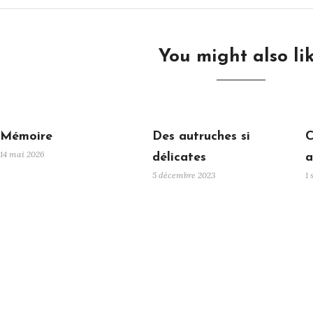
You might also li
Mémoire
Des autruches si
C
14 mai 2026
délicates
a
5 décembre 2023
1