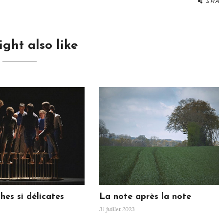
SH
ght also like
hes si délicates
La note après la note
31 juillet 2023