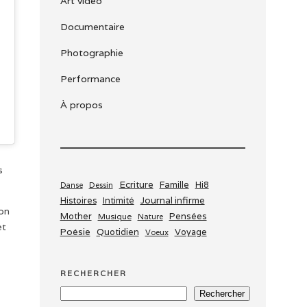
Art vidéo
Documentaire
Photographie
Performance
À propos
s
Ecriture
Famille
Dessin
Hi8
Danse
Journal infirme
Histoires
Intimité
ion
Mother
Pensées
Musique
Nature
et
Poésie
Quotidien
Voyage
Voeux
RECHERCHER
Rechercher