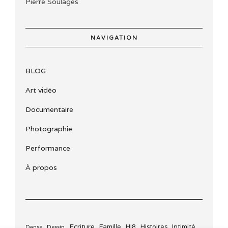
Pierre Soulages
NAVIGATION
BLOG
Art vidéo
Documentaire
Photographie
Performance
À propos
Ecriture
Famille
Histoires
Intimité
Dessin
Hi8
Danse