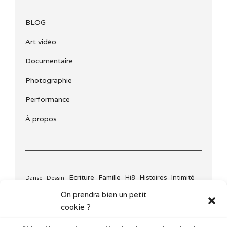
BLOG
Art vidéo
Documentaire
Photographie
Performance
À propos
Ecriture
Famille
Histoires
Intimité
Dessin
Hi8
Danse
Journal infirme
Mother
Pensées
Musique
Nature
On prendra bien un petit
Poésie
Quotidien
Voyage
Voeux
cookie ?