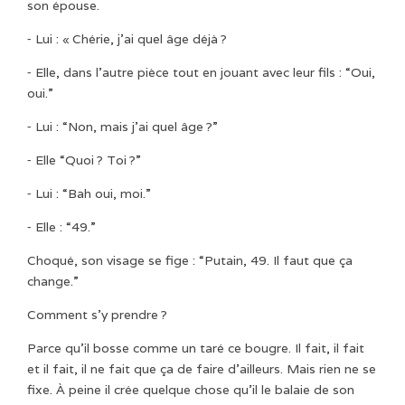
son épouse.
⁃ Lui : « Chérie, j’ai quel âge déjà ?
⁃ Elle, dans l’autre pièce tout en jouant avec leur fils : “Oui,
oui.”
⁃ Lui : “Non, mais j’ai quel âge ?”
⁃ Elle “Quoi ? Toi ?”
⁃ Lui : “Bah oui, moi.”
⁃ Elle : “49.”
Choqué, son visage se fige : “Putain, 49. Il faut que ça
change.”
Comment s’y prendre ?
Parce qu’il bosse comme un taré ce bougre. Il fait, il fait
et il fait, il ne fait que ça de faire d’ailleurs. Mais rien ne se
fixe. À peine il crée quelque chose qu’il le balaie de son