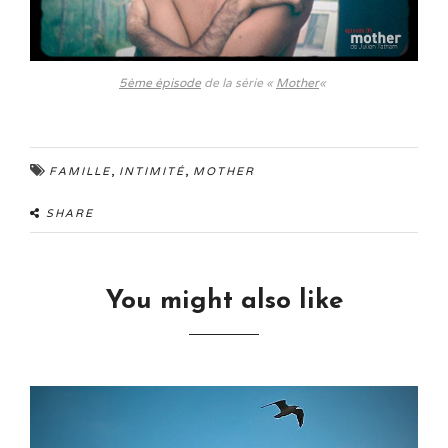
5ème épisode
de la série «
Mother
«
,
,
FAMILLE
INTIMITÉ
MOTHER
SHARE
You might also like