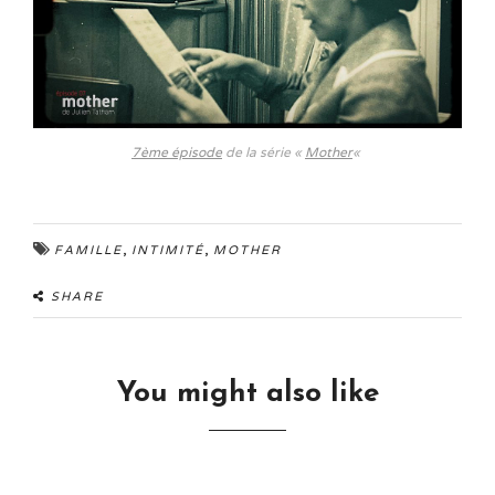
7ème épisode
de la série «
Mother
«
,
,
FAMILLE
INTIMITÉ
MOTHER
SHARE
You might also like