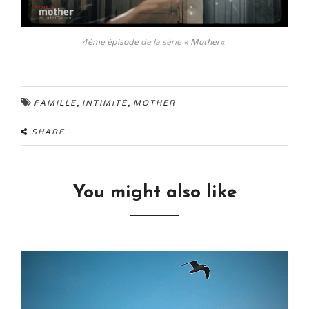
4ème épisode
de la série «
Mother
«
,
,
FAMILLE
INTIMITÉ
MOTHER
SHARE
You might also like