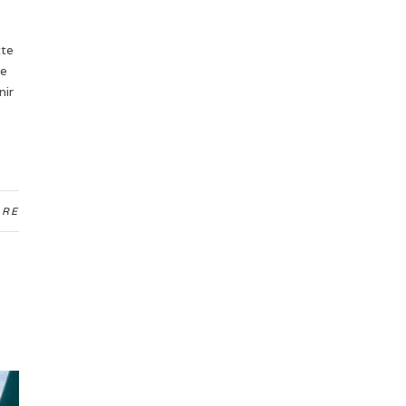
tte
ne
nir
ARE