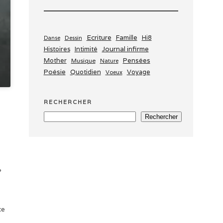
Ecriture
Famille
Dessin
Hi8
Danse
Journal infirme
Histoires
Intimité
Mother
Pensées
Musique
Nature
Poésie
Quotidien
Voyage
Voeux
RECHERCHER
Rechercher
?
ce